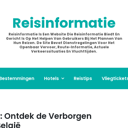
Reisinformatie
Reisinformatie Is Een Website Die Reisinformatie Biedt En
Gericht Is Op Het Helpen Van Gebruikers Bij Het Plannen Van
Hun Reizen. De Site Bevat Dienstregelingen Voor Het
Openbaar Vervoer, Route-Informatie, Actuele
Verkeerssituaties En Vluchttijden.
Bestemmingen
Hotels
Reistips
Vliegticket
r: Ontdek de Verborgen
elgië