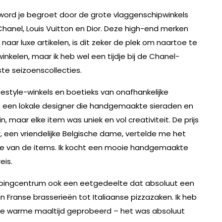
word je begroet door de grote vlaggenschipwinkels
anel, Louis Vuitton en Dior. Deze high-end merken
t naar luxe artikelen, is dit zeker de plek om naartoe te
nkelen, maar ik heb wel een tijdje bij de Chanel-
te seizoenscollecties.
festyle-winkels en boetieks van onafhankelijke
an een lokale designer die handgemaakte sieraden en
, maar elke item was uniek en vol creativiteit. De prijs
r, een vriendelijke Belgische dame, vertelde me het
ie van de items. Ik kocht een mooie handgemaakte
eis.
oppingcentrum ook een eetgedeelte dat absoluut een
van Franse brasserieën tot Italiaanse pizzazaken. Ik heb
lijke warme maaltijd geprobeerd – het was absoluut