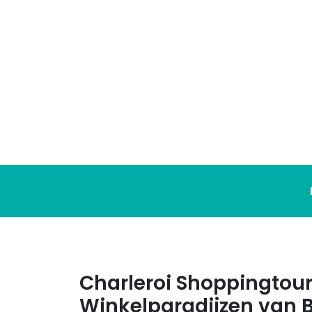
Ga
naar
de
inhoud
Charleroi Shoppingtou
Winkelparadijzen van B