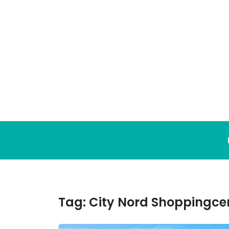
Ga
naar
de
inhoud
Tag:
City Nord Shoppingc