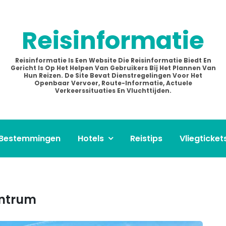
Reisinformatie
Reisinformatie Is Een Website Die Reisinformatie Biedt En
Gericht Is Op Het Helpen Van Gebruikers Bij Het Plannen Van
Hun Reizen. De Site Bevat Dienstregelingen Voor Het
Openbaar Vervoer, Route-Informatie, Actuele
Verkeerssituaties En Vluchttijden.
Bestemmingen
Hotels
Reistips
Vliegticket
entrum