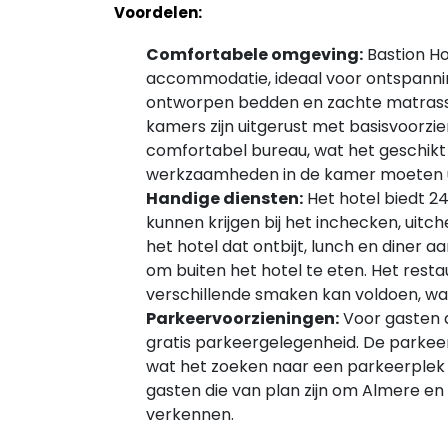
Voordelen:
Comfortabele omgeving:
Bastion H
accommodatie, ideaal voor ontspannin
ontworpen bedden en zachte matrasse
kamers zijn uitgerust met basisvoorzi
comfortabel bureau, wat het geschikt m
werkzaamheden in de kamer moeten u
Handige diensten:
Het hotel biedt 24
kunnen krijgen bij het inchecken, uitc
het hotel dat ontbijt, lunch en diner
om buiten het hotel te eten. Het rest
verschillende smaken kan voldoen, wat
Parkeervoorzieningen:
Voor gasten d
gratis parkeergelegenheid. De parkeer
wat het zoeken naar een parkeerplek o
gasten die van plan zijn om Almere e
verkennen.