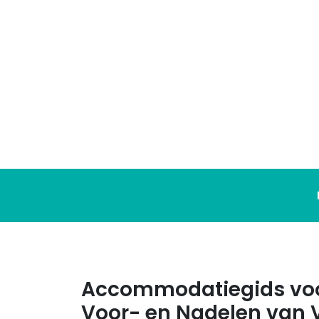
Ga
naar
de
inhoud
Accommodatiegids voo
Voor- en Nadelen van V