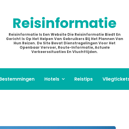
Reisinformatie
Reisinformatie Is Een Website Die Reisinformatie Biedt En
Gericht Is Op Het Helpen Van Gebruikers Bij Het Plannen Van
Hun Reizen. De Site Bevat Dienstregelingen Voor Het
Openbaar Vervoer, Route-Informatie, Actuele
Verkeerssituaties En Vluchttijden.
Bestemmingen
Hotels
Reistips
Vliegticket