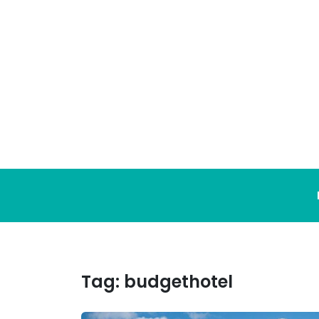
Ga
naar
de
inhoud
Tag:
budgethotel