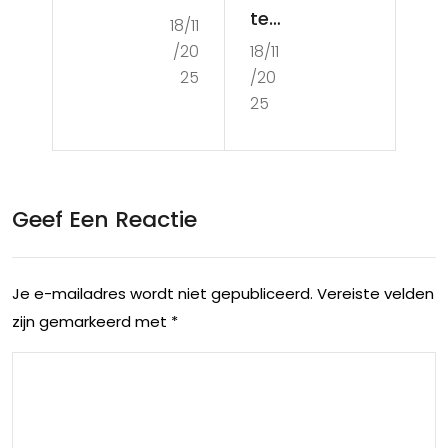
te
18/11
roi’
/20
18/11
acc
s
25
/20
om
Lux
25
mo
e
dat
Keu
ies
ze
Geef Een Reactie
in
—
Kor
Een
Je e-mailadres wordt niet gepubliceerd.
Vereiste velden
trijk
On
zijn gemarkeerd met
*
:
ver
Kie
get
s
elijk