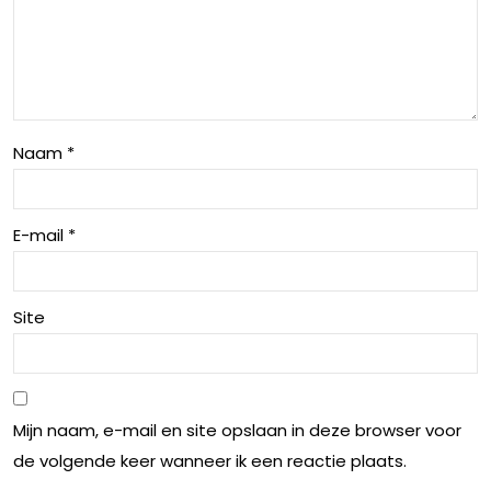
het
e
juis
Erv
te
arin
hot
g in
Naam
*
el
een
op
Lux
E-mail
*
bas
e
is
Hot
van
Site
el
je
in
bu
Bel
Mijn naam, e-mail en site opslaan in deze browser voor
dg
gië
de volgende keer wanneer ik een reactie plaats.
et