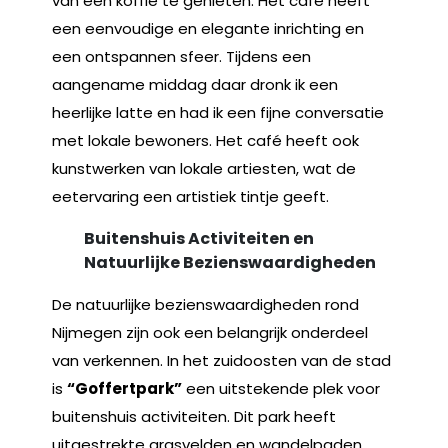
van een koffie te genieten. Het café heeft
een eenvoudige en elegante inrichting en
een ontspannen sfeer. Tijdens een
aangename middag daar dronk ik een
heerlijke latte en had ik een fijne conversatie
met lokale bewoners. Het café heeft ook
kunstwerken van lokale artiesten, wat de
eetervaring een artistiek tintje geeft.
Buitenshuis Activiteiten en
Natuurlijke Bezienswaardigheden
De natuurlijke bezienswaardigheden rond
Nijmegen zijn ook een belangrijk onderdeel
van verkennen. In het zuidoosten van de stad
is
“Goffertpark”
een uitstekende plek voor
buitenshuis activiteiten. Dit park heeft
uitgestrekte grasvelden en wandelpaden,