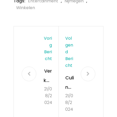
Tags:
Entertainment
,
Nijmegen
,
Winkelen
Vori
Vol
G
Gen
Beri
D
Cht
Beri
Cht
Ver
Culi
kee
nair
21/0
rsgi
8/2
21/0
e
ds
024
8/2
gid
voo
024
s