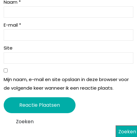
Naam
*
r
t
lok
ver
E-mail
*
ale
ken
res
nen
tau
Site
ran
ts
Mijn naam, e-mail en site opslaan in deze browser voor
de volgende keer wanneer ik een reactie plaats.
Zoeken
Zoeken