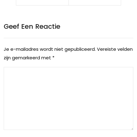
r
voo
Tilb
r
urg:
Geef Een Reactie
Mid
Ho
del
e je
Je e-mailadres wordt niet gepubliceerd.
Vereiste velden
bur
de
zijn gemarkeerd met
*
g:
sta
Aa
d
nbe
ge
veli
ma
nge
kke
n
lijk
voo
kun