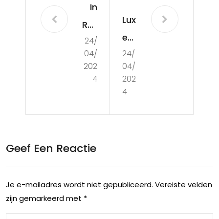
In
Lux
Rot
e
24/
ter
04/
24/
Erv
da
202
04/
arin
m
4
202
gen
4
gen
:
iete
To
n
p
Geef Een Reactie
van
Lux
een
e
vijf
Je e-mailadres wordt niet gepubliceerd.
Vereiste velden
Hot
zijn gemarkeerd met
*
ste
els
rre