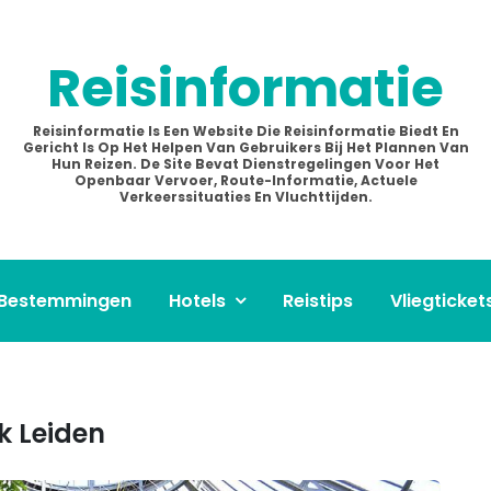
Reisinformatie
Reisinformatie Is Een Website Die Reisinformatie Biedt En
Gericht Is Op Het Helpen Van Gebruikers Bij Het Plannen Van
Hun Reizen. De Site Bevat Dienstregelingen Voor Het
Openbaar Vervoer, Route-Informatie, Actuele
Verkeerssituaties En Vluchttijden.
Bestemmingen
Hotels
Reistips
Vliegticket
ek Leiden