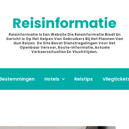
Reisinformatie
Reisinformatie Is Een Website Die Reisinformatie Biedt En
Gericht Is Op Het Helpen Van Gebruikers Bij Het Plannen Van
Hun Reizen. De Site Bevat Dienstregelingen Voor Het
Openbaar Vervoer, Route-Informatie, Actuele
Verkeerssituaties En Vluchttijden.
Bestemmingen
Hotels
Reistips
Vliegticket