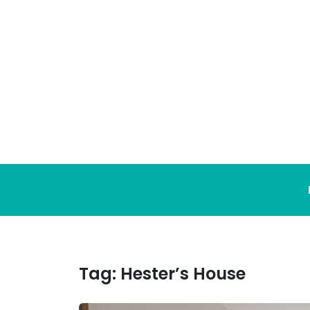
Ga
naar
de
inhoud
Tag:
Hester’s House