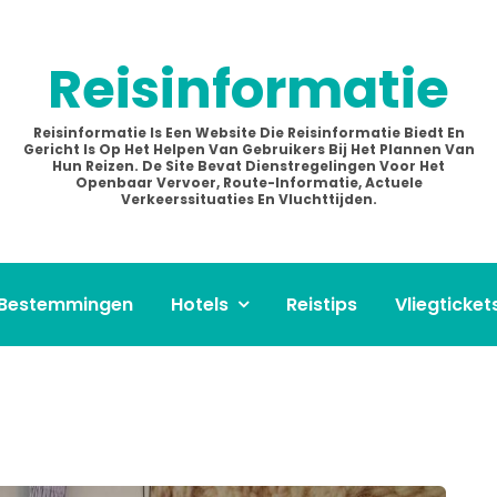
Reisinformatie
Reisinformatie Is Een Website Die Reisinformatie Biedt En
Gericht Is Op Het Helpen Van Gebruikers Bij Het Plannen Van
Hun Reizen. De Site Bevat Dienstregelingen Voor Het
Openbaar Vervoer, Route-Informatie, Actuele
Verkeerssituaties En Vluchttijden.
Bestemmingen
Hotels
Reistips
Vliegticket