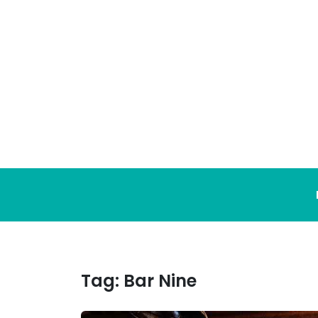
Ga
naar
de
inhoud
Tag:
Bar Nine