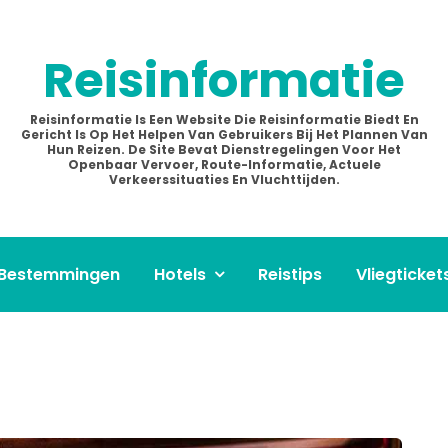
Reisinformatie
Reisinformatie Is Een Website Die Reisinformatie Biedt En
Gericht Is Op Het Helpen Van Gebruikers Bij Het Plannen Van
Hun Reizen. De Site Bevat Dienstregelingen Voor Het
Openbaar Vervoer, Route-Informatie, Actuele
Verkeerssituaties En Vluchttijden.
Bestemmingen
Hotels
Reistips
Vliegticket